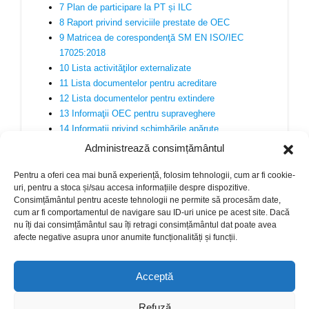
7 Plan de participare la PT și ILC
8 Raport privind serviciile prestate de OEC
9 Matricea de corespondenţă SM EN ISO/IEC
17025:2018
10 Lista activităţilor externalizate
11 Lista documentelor pentru acreditare
12 Lista documentelor pentru extindere
13 Informaţii OEC pentru supraveghere
14 Informații privind schimbările apărute
15 Raport de autoevaluare
Administrează consimțământul
16 Anexa la fișa de comunicare
Pentru a oferi cea mai bună experiență, folosim tehnologii, cum ar fi cookie-
uri, pentru a stoca și/sau accesa informațiile despre dispozitive.
Consimțământul pentru aceste tehnologii ne permite să procesăm date,
cum ar fi comportamentul de navigare sau ID-uri unice pe acest site. Dacă
nu îți dai consimțământul sau îți retragi consimțământul dat poate avea
afecte negative asupra unor anumite funcționalități și funcții.
© Copyright 2024. Crafted with ♥ by
Acceptă
This website was produced with the financial support of the
Refuză