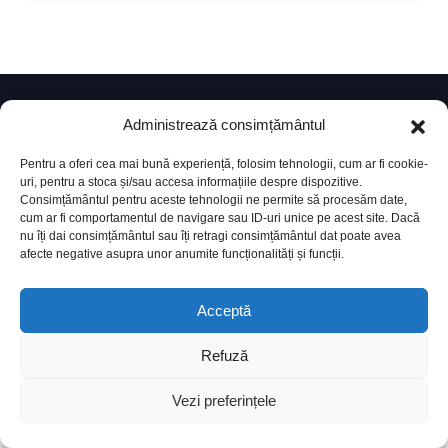
© Copyright 2024. Crafted with ♥ by
Administrează consimțământul
This website was produced with the financial support of the
Pentru a oferi cea mai bună experiență, folosim tehnologii, cum ar fi cookie-
European Union. Its contents is the sole responsibility of
uri, pentru a stoca și/sau accesa informațiile despre dispozitive.
Consimțământul pentru aceste tehnologii ne permite să procesăm date,
MOLDAC and do not necessarily reflect the views of the
cum ar fi comportamentul de navigare sau ID-uri unice pe acest site. Dacă
European Union.
nu îți dai consimțământul sau îți retragi consimțământul dat poate avea
afecte negative asupra unor anumite funcționalități și funcții.
Acceptă
Refuză
Vezi preferințele