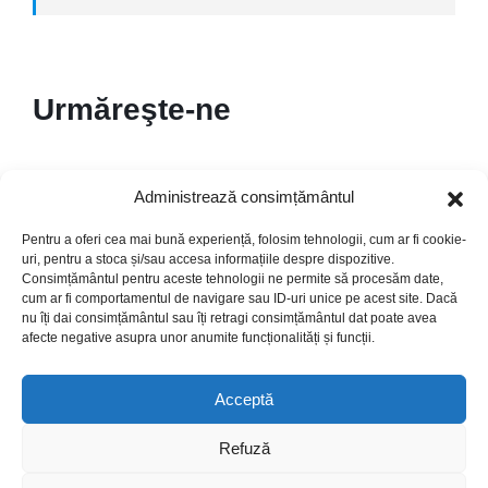
Urmăreşte-ne
Administrează consimțământul
Pentru a oferi cea mai bună experiență, folosim tehnologii, cum ar fi cookie-
uri, pentru a stoca și/sau accesa informațiile despre dispozitive.
Consimțământul pentru aceste tehnologii ne permite să procesăm date,
cum ar fi comportamentul de navigare sau ID-uri unice pe acest site. Dacă
nu îți dai consimțământul sau îți retragi consimțământul dat poate avea
afecte negative asupra unor anumite funcționalități și funcții.
© Copyright 2024. Crafted with ♥ by
Acceptă
This website was produced with the financial support of the
Refuză
European Union. Its contents is the sole responsibility of
MOLDAC and do not necessarily reflect the views of the