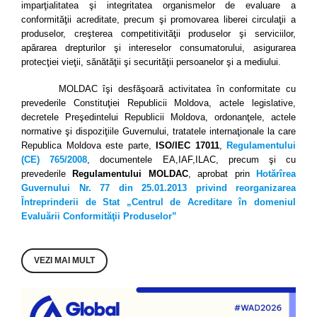
imparţialitatea şi integritatea organismelor de evaluare a
conformităţii acreditate, precum şi promovarea liberei circulaţii a
produselor, creşterea competitivităţii produselor şi serviciilor,
apărarea drepturilor şi intereselor consumatorului, asigurarea
protecţiei vieţii, sănătăţii şi securităţii persoanelor şi a mediului.
MOLDAC îşi desfăşoară activitatea în conformitate cu
prevederile Constituţiei Republicii Moldova, actele legislative,
decretele Preşedintelui Republicii Moldova, ordonanţele, actele
normative şi dispoziţiile Guvernului, tratatele internaţionale la care
Republica Moldova este parte,
ISO/IEC 17011
,
Regulamentului
(CE) 765/2008
, documentele EA,IAF,ILAC, precum şi cu
prevederile
Regulamentului
MOLDAC
, aprobat prin
Hotărîrea
Guvernului Nr. 77 din 25.01.2013 privind reorganizarea
Întreprinderii de Stat „Centrul de Acreditare în domeniul
Evaluării Conformităţii Produselor”
VEZI MAI MULT