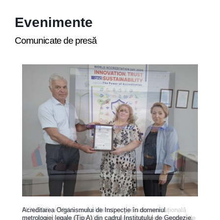
Evenimente
Comunicate de presă
MOLDAC și SNAS consolidează cooperarea instituțională
Acreditarea Organismului de Inspecție în domeniul
prin schimb de experiență și semnarea unui Memorandum de
metrologiei legale (Tip A) din cadrul Institutului de Geodezie,