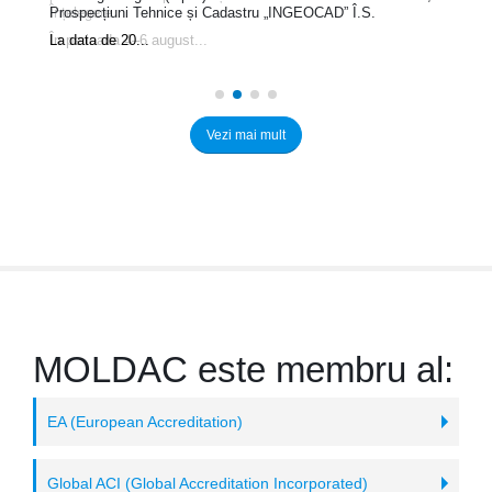
Înțelegere
Prospecțiuni Tehnice și Cadastru „INGEOCAD” Î.S.
În perioada 4–6 august...
La data de 20...
Vezi mai mult
MOLDAC este membru al:
EA (European Accreditation)
Global ACI (Global Accreditation Incorporated)