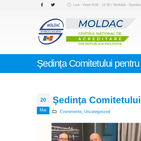
Luni - Vineri 8:00 - 16:30 / Sîmbătă - Duminic
Ședința Comitetului pentru 
Ședința Comitetului 
20
Mar
Evenimente
,
Uncategorized