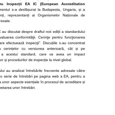
ru Inspecții EA IC (European Accreditation
entul s-a desfășurat la Budapesta, Ungaria, și a
anți, reprezentanți ai Organismelor Naționale de
eresate.
C au discutat despre draftul noii ediții a standardului
aluarea conformităţii. Cerinţe pentru funcţionarea
are efectuează inspecţii”. Discuțiile s-au concentrat
 cerințelor cu versiunea anterioară, cât și pe
 a acestui standard, care va avea un impact
r și procedurilor de inspecție la nivel global.
i au analizat întrebările frecvente adresate către
 o serie de întrebări pe pagina web a EA, pentru a
rea unor aspecte esențiale în procesul de acreditare și
epetarea unor întrebări.