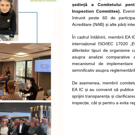
ședință a Comitetului pent
Inspection Committee).
Evenim
întrunit peste 60 de particip
Acreditare (NAB) și alte părți int
În cadrul întâlnirii, membrii EA I
internațional ISO/IEC 17020 „Ev
diferitelor tipuri de organisme c
asupra analizei comparative a
mecanismul de implementare
semnificativ asupra reglementărilo
De asemenea, membrii comitetulu
EA IC și au convenit să publice
sprijini transparența și clarifica
inspecție, cât și pentru a evita r