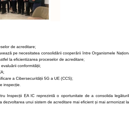
eselor de acreditare;
xează pe necesitatea consolidării cooperării între Organismele Naționa
tfel la eficientizarea proceselor de acreditare;
 evaluării conformității;
EA;
ficare a Cibersecurității 5G a UE (CCS);
de inspecție.
ru Inspecții EA IC reprezintă o oportunitate de a consolida legătur
 dezvoltarea unui sistem de acreditare mai eficient și mai armonizat la 