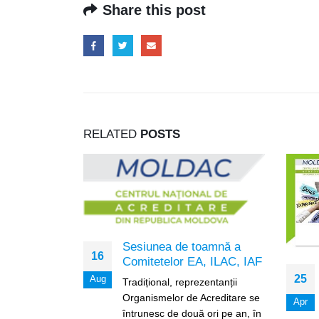
Share this post
RELATED
POSTS
Sesiunea de toamnă a
16
Comitetelor EA, ILAC, IAF
leei
25
Aug
Tradițional, reprezentanții
Organismelor de Acreditare se
Apr
5 noiembrie
întrunesc de două ori pe an, în