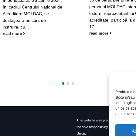
30 de persoane printre 
În perioada 25-26 aprilie 2024,
personal MOLDAC intern
în cadrul Centrului Național de
extern, reprezentanți a
Acreditare MOLDAC, se
acreditate, participă la 
desfășoară un curs de
17...
instruire, cu...
read more
read more
Pentru a ofe
stoca și/sau
tehnologii n
unice pe ace
poate avea a
This website was produced with the finan
the sole responsibility of MOLDAC and do
A
Union.