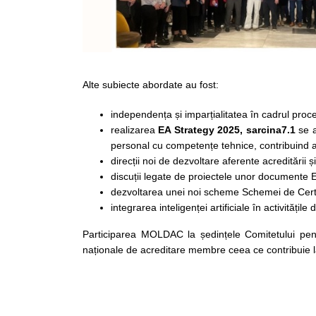
Alte subiecte abordate au fost:
independența și imparțialitatea în cadrul proc
realizarea
EA Strategy 2025,
sarcina
7.1
se a
personal cu competențe tehnice, contribuind as
direcții noi de dezvoltare aferente acreditării și
discuții legate de proiectele unor documente 
dezvoltarea unei noi scheme Schemei de Certi
integrarea inteligenței artificiale în activitățile 
Participarea MOLDAC la ședințele Comitetului pent
naționale de acreditare membre ceea ce contribuie la