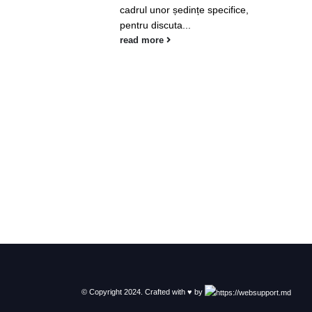
nline, a avut
cadrul unor ședințe specifice,
 ședință a
pentru discuta...
le EA....
read more
© Copyright 2024. Crafted with ♥ by