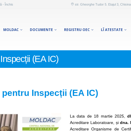
ă - Închis
str. Gheorghe Tudor 5. Etajul 3, Chisin
MOLDAC
DOCUMENTE
REGISTRU OEC
LÎ ATESTATE
Inspecții (EA IC)
pentru Inspecții (EA IC)
La data de 18 martie 2025,
d
Acreditare Laboratoare, și
dna.
Acreditare Organisme de Certif