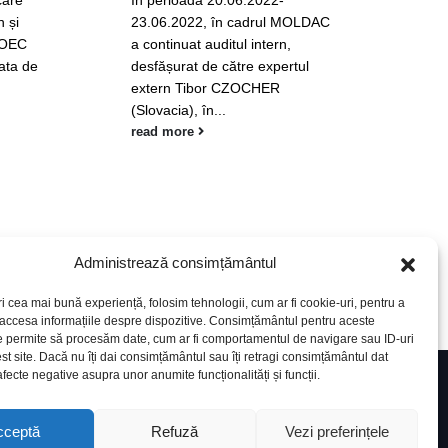
care
În perioada 20.06.2022-
 și
23.06.2022, în cadrul MOLDAC
i OEC
a continuat auditul intern,
data de
desfășurat de către expertul
extern Tibor CZOCHER
(Slovacia), în...
read more
Administrează consimțământul
ri cea mai bună experiență, folosim tehnologii, cum ar fi cookie-uri, pentru a
 accesa informațiile despre dispozitive. Consimțământul pentru aceste
e permite să procesăm date, cum ar fi comportamentul de navigare sau ID-uri
st site. Dacă nu îți dai consimțământul sau îți retragi consimțământul dat
fecte negative asupra unor anumite funcționalități și funcții.
cial support of the European Union. Its contents is
 not necessarily reflect the views of the European
cceptă
Refuză
Vezi preferințele