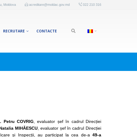
au, Moldova
acreditare@moldac.gov.md
022 210 316
RECRUTARE
CONTACTE
l. Petru COVRIG
, evaluator șef în cadrul Direcției
 Natalia MIHĂESCU
, evaluator șef în cadrul Direcției
icare și Inspecții, au participat la cea de-a
49-a