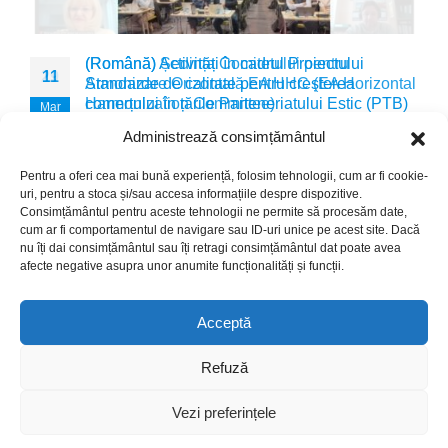
(Română) Ședința Comitetului pentru
(Română) Activități în cadrul Proiectului
29
11
Armonizare Orizontală EA HHC (EA Horizontal
Standarde de calitate pentru creșterea
Harmonization Committee)
comerțului în țările Parteneriatului Estic (PTB)
Mar
Oct
Извините, этот текст доступен только на “Română”.
Извините, этот текст доступен только на “Română”.
Administrează consimțământul
read more
read more
Pentru a oferi cea mai bună experiență, folosim tehnologii, cum ar fi cookie-
uri, pentru a stoca și/sau accesa informațiile despre dispozitive.
Consimțământul pentru aceste tehnologii ne permite să procesăm date,
cum ar fi comportamentul de navigare sau ID-uri unice pe acest site. Dacă
nu îți dai consimțământul sau îți retragi consimțământul dat poate avea
afecte negative asupra unor anumite funcționalități și funcții.
© Copyright 2024. Crafted with ♥ by
Acceptă
This website was produced with the financial support of the
Refuză
European Union. Its contents is the sole responsibility of
MOLDAC and do not necessarily reflect the views of the
Vezi preferințele
European Union.