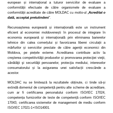
european și internațional a tuturor serviciilor de evaluare a
conformității efectuate de către organismele de evaluare a
conformității acreditate de către MOLDAC cu motto-ul „
Acreditat o
dată
, acceptat
pretutindeni
”.
Recunoașterea europeană și internațională este un instrument
eficient al economiei moldovenești în procesul de integrare în
economia europeană și internațională prin eliminarea barierelor
tehnice din calea comerțului și favorizarea liberei circulații a
mărfurilor și serviciilor prestate de către agenții economici din
Moldova, pe piețele externe. Acreditarea contribuie activ la
creşterea competitivităţii produselor și promovarea protecţiei vieţii,
sănătăţii şi securităţii persoanelor, protecţia mediului, intereselor
consumatorului și la asigurarea unei satisfacții crescânde a
acestor.
MOLDAC nu se limitează la rezultatele obținute, ci tinde să-și
extindă domeniul de competență pentru alte scheme de acreditare,
cum ar fi certificarea personalului conform ISO/IEC 17024,
competența furnizorilor de teste de competență conform ISO/IEC
17043, certificarea sistemelor de management de mediu conform
ISO/IEC 17021-1+ISO14001.