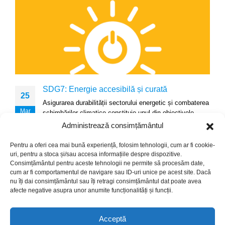
SDG7: Energie accesibilă și curată
25
Asigurarea durabilității sectorului energetic și combaterea
Mar
schimbărilor climatice constituie unul din obiectivele
politicii de stat în domeniul energetic. Accesul...
Administrează consimțământul
read more
Pentru a oferi cea mai bună experiență, folosim tehnologii, cum ar fi cookie-
uri, pentru a stoca și/sau accesa informațiile despre dispozitive.
Consimțământul pentru aceste tehnologii ne permite să procesăm date,
cum ar fi comportamentul de navigare sau ID-uri unice pe acest site. Dacă
nu îți dai consimțământul sau îți retragi consimțământul dat poate avea
afecte negative asupra unor anumite funcționalități și funcții.
© Copyright 2024. Crafted with ♥ by
Acceptă