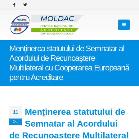
Menținerea statutului de Semnatar al
Acordului de Recunoaștere
Multilateral cu Cooperarea Europeană
pentru Acreditare
Menținerea statutului de
11
Semnatar al Acordului
Oct
de Recunoaștere Multilateral