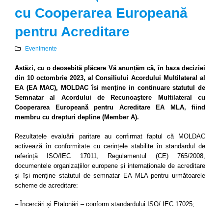
cu Cooperarea Europeană
pentru Acreditare
Evenimente
Astăzi, cu o deosebită plăcere Vă anunțăm că, în baza deciziei
din 10 octombrie 2023, al Consiliului Acordului Multilateral al
EA (EA MAC),
MOLDAC îsi menține in continuare statutul de
Semnatar al Acordului de Recunoaștere Multilateral cu
Cooperarea Europeană pentru Acreditare EA MLA, fiind
membru cu drepturi depline (Member A)
.
Rezultatele evaluării paritare au confirmat faptul că MOLDAC
activează în conformitate cu cerințele stabilite în standardul de
referință ISO/IEC 17011, Regulamentul (CE) 765/2008,
documentele organizațiilor europene și internaționale de acreditare
și își menține statutul de semnatar EA MLA pentru următoarele
scheme de acreditare:
– Încercări și Etalonări – conform standardului ISO/ IEC 17025;