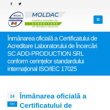
Înmânarea oficială a Certificatului de
Acreditare Laboratorului de Încercări
SC ADD-PRODUCTION SRL
conform cerințelor standardului
internațional ISO/IEC 17025
Înmânarea oficială a
24
Certificatului de
Oct