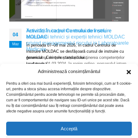
Tema Instruire pentru evaluatorii șefi,
Activități în cadrul Centrului de Instruire
04
08
evaluatorii tehnici și experții tehnici MOLDAC
MOLDAC
privind managementul riscului in Laboratoarele
Mar
May
În perioada 07–08 mai 2026, în cadrul Centrului de
Medicale
Instruire MOLDAC se desfășoară cursul de instruire cu
Acumularea de cunoștințe și menținerea competențelor
genericul: „Cerințele standardului...
La data de 01.03.2024, în regim online, personalul intern
read more
și extern MOLDAC, ce deține...
Administrează consimțământul
read more
Pentru a oferi cea mai bună experiență, folosim tehnologii, cum ar fi cookie-
uri, pentru a stoca și/sau accesa informațiile despre dispozitive.
Consimțământul pentru aceste tehnologii ne permite să procesăm date,
cum ar fi comportamentul de navigare sau ID-uri unice pe acest site. Dacă
nu îți dai consimțământul sau îți retragi consimțământul dat poate avea
© Copyright 2024. Crafted with ♥ by
afecte negative asupra unor anumite funcționalități și funcții.
This website was produced with the financial support of the
Acceptă
European Union. Its contents is the sole responsibility of