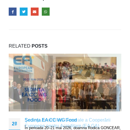
RELATED
POSTS
Ședința Asambleei Generale a Cooperării
Ședința EA CC WG Food
27
26
Europene pentru Acreditare (EA GA)
În perioada 20–21 mai 2026, doamna Rodica GONCEAR,