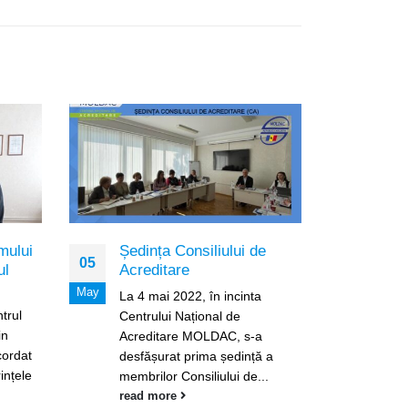
mului
Ședința Consiliului de
Insp
05
17
ul
Acreditare
pen
Pro
May
Sep
La 4 mai 2022, în incinta
și P
trul
Centrului Național de
Con
in
Acreditare MOLDAC, s-a
(IS
cordat
desfășurat prima ședință a
abo
rințele
membrilor Consiliului de...
de 
read more