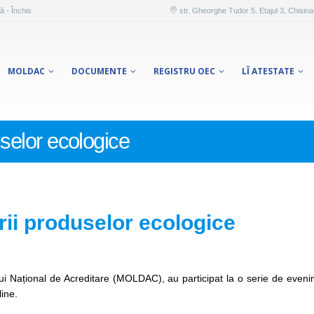
ă - Închis
str. Gheorghe Tudor 5. Etajul 3, Chisin
MOLDAC
DOCUMENTE
REGISTRU OEC
LÎ ATESTATE
uselor ecologice
rii produselor ecologice
ului Național de Acreditare (MOLDAC), au participat la o serie de eve
line.