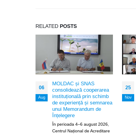
RELATED
POSTS
tului
MOLDAC și SNAS
06
25
uport și
consolidează cooperarea
ivel
instituțională prin schimb
Aug
Nov
de experiență și semnarea
unui Memorandum de
lie 2024, în
Înțelegere
 desfășurat
În perioada 4–6 august 2026,
lui Comun
Centrul Național de Acreditare
Dezvoltare