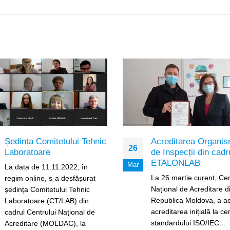
Ședința Comitetului Tehnic
Acreditarea Organis
26
Laboratoare
de Inspecții din cadr
ETALONLAB
Mar
La data de 11.11.2022, în
La 26 martie curent, Cen
regim online, s-a desfășurat
Național de Acreditare d
ședința Comitetului Tehnic
Republica Moldova, a a
Laboratoare (CT/LAB) din
acreditarea inițială la ce
cadrul Centrului Național de
standardului ISO/IEC...
Acreditare (MOLDAC), la