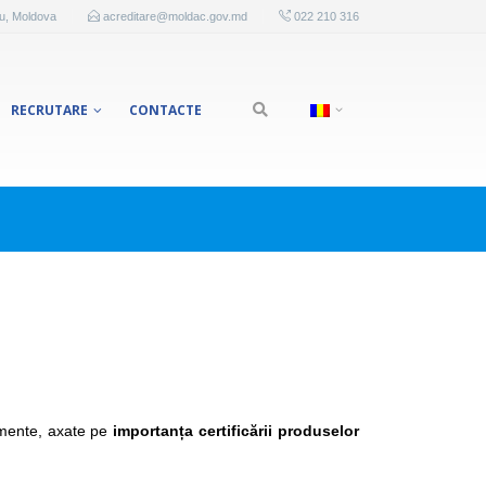
au, Moldova
acreditare@moldac.gov.md
022 210 316
RECRUTARE
CONTACTE
nimente, axate pe
importanța certificării produselor