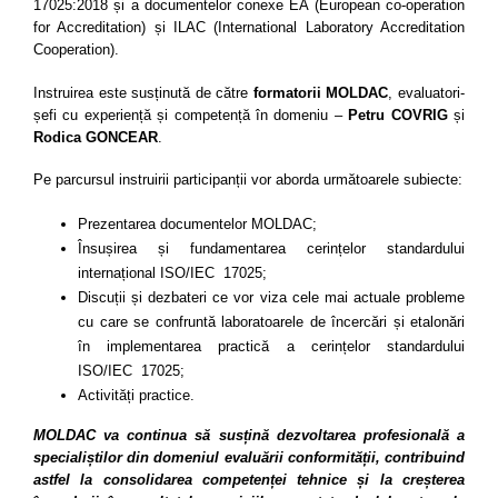
17025:2018 și a documentelor conexe EA (European co-operation
for Accreditation) și ILAC (International Laboratory Accreditation
Cooperation).
Instruirea este susținută de către
formatorii MOLDAC
, evaluatori-
șefi cu experiență și competență în domeniu –
Petru COVRIG
și
Rodica GONCEAR
.
Pe parcursul instruirii participanții vor aborda următoarele subiecte:
Prezentarea documentelor MOLDAC;
Însușirea și fundamentarea cerințelor standardului
internațional ISO/IEC 17025;
Discuții și dezbateri ce vor viza cele mai actuale probleme
cu care se confruntă laboratoarele de încercări și etalonări
în implementarea practică a cerințelor standardului
ISO/IEC 17025;
Activități practice.
MOLDAC va continua să susțină dezvoltarea profesională a
specialiștilor din domeniul evaluării conformității, contribuind
astfel la consolidarea competenței tehnice și la creșterea