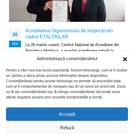
Acreditarea Organismului de Inspecții din
26
cadrul ETALONLAB
Mar
La 26 martie curent, Centrul Național de Acreditare din
Republica Moldova, a acordat acreditarea inițială la
cerințele standardului ISO/IEC...
Administrează consimțământul
read more
Pentru a oferi cea mai bună experiență, folosim tehnologii, cum ar fi cookie-
uri, pentru a stoca și/sau accesa informațiile despre dispozitive.
Consimțământul pentru aceste tehnologii ne permite să procesăm date,
cum ar fi comportamentul de navigare sau ID-uri unice pe acest site. Dacă
nu îți dai consimțământul sau îți retragi consimțământul dat poate avea
afecte negative asupra unor anumite funcționalități și funcții.
© Copyright 2024. Crafted with ♥ by
Acceptă
This website was produced with the financial support of the
Refuză
European Union. Its contents is the sole responsibility of