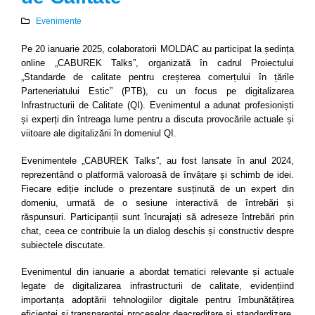
Evenimente
Pe 20 ianuarie 2025, colaboratorii MOLDAC au participat la ședința
online „CABUREK Talks”, organizată în cadrul Proiectului
„Standarde de calitate pentru creșterea comerțului în țările
Parteneriatului Estic” (PTB), cu un focus pe digitalizarea
Infrastructurii de Calitate (QI). Evenimentul a adunat profesioniști
și experți din întreaga lume pentru a discuta provocările actuale și
viitoare ale digitalizării în domeniul QI.
Evenimentele „CABUREK Talks”, au fost lansate în anul 2024,
reprezentând o platformă valoroasă de învățare și schimb de idei.
Fiecare ediție include o prezentare susținută de un expert din
domeniu, urmată de o sesiune interactivă de întrebări și
răspunsuri. Participanții sunt încurajați să adreseze întrebări prin
chat, ceea ce contribuie la un dialog deschis și constructiv despre
subiectele discutate.
Evenimentul din ianuarie a abordat tematici relevante și actuale
legate de digitalizarea infrastructurii de calitate, evidențiind
importanța adoptării tehnologiilor digitale pentru îmbunătățirea
eficienței și transparenței proceselor deacreditare și standardizare.