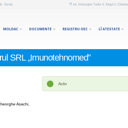
ă - Închis
str. Gheorghe Tudor 5. Etajul 3, Chisin
MOLDAC
DOCUMENTE
REGISTRU OEC
LÎ ATESTATE
adrul SRL „Imunotehnomed”
Activ
Gheorghe Asachi,