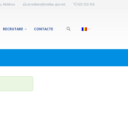
au, Moldova
acreditare@moldac.gov.md
022 210 316
RECRUTARE
CONTACTE