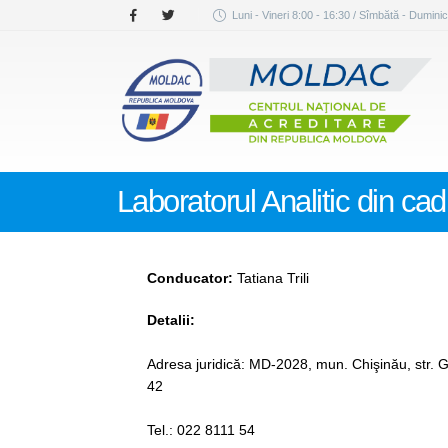
Luni - Vineri 8:00 - 16:30 / Sîmbătă - Duminic
Laboratorul Analitic din c
Conducator:
Tatiana Trili
Detalii:
Adresa juridică: MD-2028, mun. Chişinău, str. 
42
Tel.: 022 8111 54