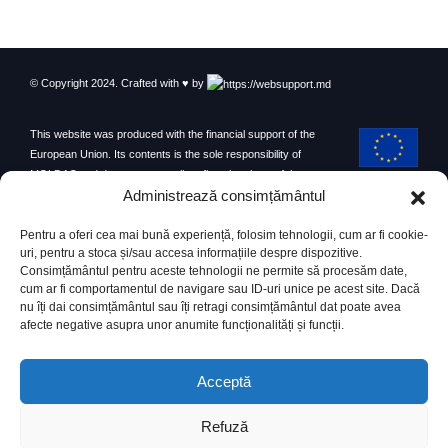
© Copyright 2024. Crafted with ♥ by
(Română) Conferința Anuală „Dialog PRO-
04
INDUSTRIE: Catalizatorul Viitorului Industrial
This website was produced with the financial support of the
al Moldovei” organizată de către Camera de
Oct
European Union. Its contents is the sole responsibility of
Comerț și Industrie
MOLDAC and do not necessarily reflect the views of the
Извините, этот текст доступен только на “Română”.
European Union.
Administrează consimțământul
read more
Pentru a oferi cea mai bună experiență, folosim tehnologii, cum ar fi cookie-
uri, pentru a stoca și/sau accesa informațiile despre dispozitive.
Consimțământul pentru aceste tehnologii ne permite să procesăm date,
cum ar fi comportamentul de navigare sau ID-uri unice pe acest site. Dacă
nu îți dai consimțământul sau îți retragi consimțământul dat poate avea
afecte negative asupra unor anumite funcționalități și funcții.
Acceptă
Refuză