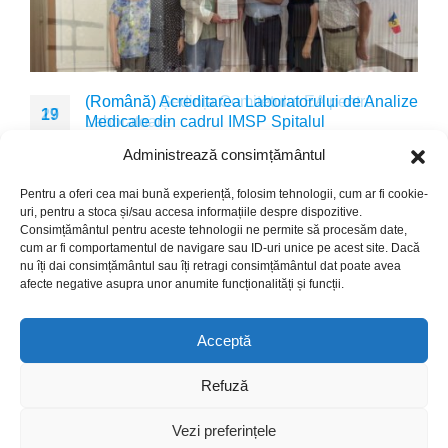
(Română) Ședința Comitetului EA pentru
(Română) Acreditarea Laboratorului de Analize
27
19
Laboratoare
Medicale din cadrul IMSP Spitalul
Dermatologie și Maladii Comunicabile
Sep
Aug
Извините, этот текст доступен только на “Română”.
Administrează consimțământul
Извините, этот текст доступен только на “Română” и
read more
“English”.
Pentru a oferi cea mai bună experiență, folosim tehnologii, cum ar fi cookie-
read more
uri, pentru a stoca și/sau accesa informațiile despre dispozitive.
Consimțământul pentru aceste tehnologii ne permite să procesăm date,
cum ar fi comportamentul de navigare sau ID-uri unice pe acest site. Dacă
nu îți dai consimțământul sau îți retragi consimțământul dat poate avea
afecte negative asupra unor anumite funcționalități și funcții.
Acceptă
© Copyright 2024. Crafted with ♥ by
Refuză
This website was produced with the financial support of the
Vezi preferințele
European Union. Its contents is the sole responsibility of