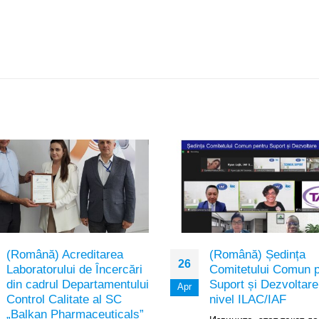
(Română) Acreditarea
(Română) Ședința
26
Laboratorului de Încercări
Comitetului Comun p
din cadrul Departamentului
Suport și Dezvoltare
Apr
Control Calitate al SC
nivel ILAC/IAF
„Balkan Pharmaceuticals”