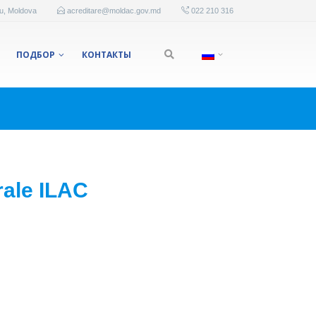
au, Moldova
acreditare@moldac.gov.md
022 210 316
ПОДБОР
КОНТАКТЫ
rale ILAC