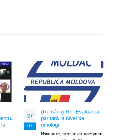
(Română) Re -Evaluarea
(Ro
27
23
entru
paritară la nivel de
Grup
 la
omologi
Sust
Feb
Apr
Извините, этот текст доступен
Изви