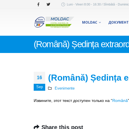
Luni - Vineri 8:00 - 16:30 / Sîmbătă - Duminic
MOLDAC
ДОКУМЕН
(Română) Ședința extraor
(Română) Ședința e
16
Sep
Evenimente
Извините, этот текст доступен только на “
Română
Share this post