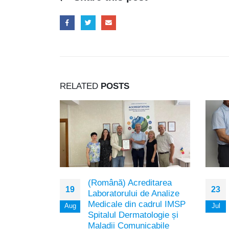
RELATED
POSTS
perarea
(Română) Acreditarea
19
23
pentru
Laboratorului de Analize
boratoarelor
Medicale din cadrul IMSP
Aug
Jul
mul
Spitalul Dermatologie și
entru
Maladii Comunicabile