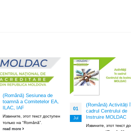
(Română) Instruire
(Română) Activități în
13
domeniul aplicării n
cadrul Centrului de
privind accesul la
Instruire MOLDAC
Mar
informațiile de inte
Извините, этот текст доступен
public