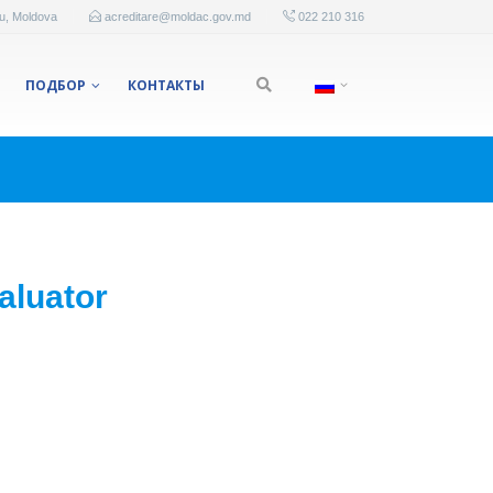
au, Moldova
acreditare@moldac.gov.md
022 210 316
ПОДБОР
КОНТАКТЫ
aluator