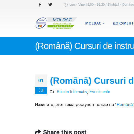
Luni - Vineri 8:00 - 16:30 / Sîmbătă - Duminic
MOLDAC
ДОКУМЕН
(Română) Cursuri de instru
(Română) Cursuri de
01
Jul
Buletin Informativ
,
Evenimente
Извините, этот текст доступен только на “
Română
Share this post