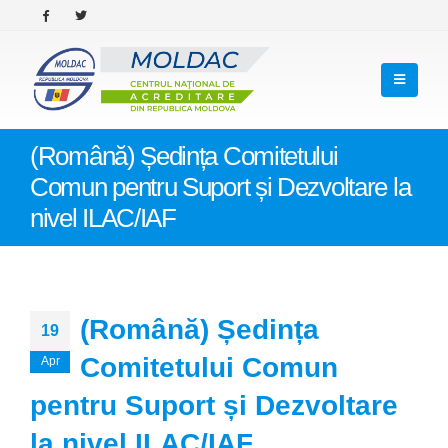
(Română) Ședința Comitetului
Comun pentru Suport și Dezvoltare la
nivel ILAC/IAF
(Română) Ședința
19
Comitetului Comun
Apr
pentru Suport și Dezvoltare
la nivel ILAC/IAF