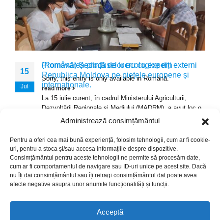
Promovarea produselor ecologice din
(Română) Ședință de lucru cu experți externi
15
23
Republica Moldova pe piețele europene și
Sorry, this entry is only available in Română.
internaționale.
Nov
Jul
read more
La 15 iulie curent, în cadrul Ministerului Agriculturii,
Dezvoltării Regionale și Mediului (MADRM), a avut loc o
ședință de...
Administrează consimțământul
read more
Pentru a oferi cea mai bună experiență, folosim tehnologii, cum ar fi cookie-
uri, pentru a stoca și/sau accesa informațiile despre dispozitive.
Consimțământul pentru aceste tehnologii ne permite să procesăm date,
cum ar fi comportamentul de navigare sau ID-uri unice pe acest site. Dacă
nu îți dai consimțământul sau îți retragi consimțământul dat poate avea
© Copyright 2024. Crafted with ♥ by
afecte negative asupra unor anumite funcționalități și funcții.
This website was produced with the financial support of the
Acceptă
European Union. Its contents is the sole responsibility of