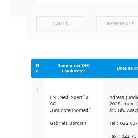
CAUTĂ
RESETEAZĂ
N
Denumirea OEC
Date de c
r.
Conducator
1
LM „MedExpert” al
Adresa jurid
SC
2028, mun. C
„Imunotehnomed”
str. Gh. Asac
Gabriela Bordian
Tel.: 022 81
Fax.: 022 73