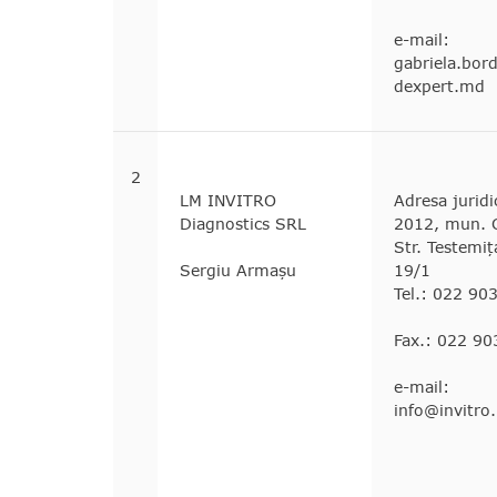
e-mail:
gabriela.bo
dexpert.md
2
LM INVITRO
Adresa jurid
Diagnostics SRL
2012, mun. C
Str. Testemi
Sergiu Armașu
19/1
Tel.: 022 90
Fax.: 022 90
e-mail:
info@invitro