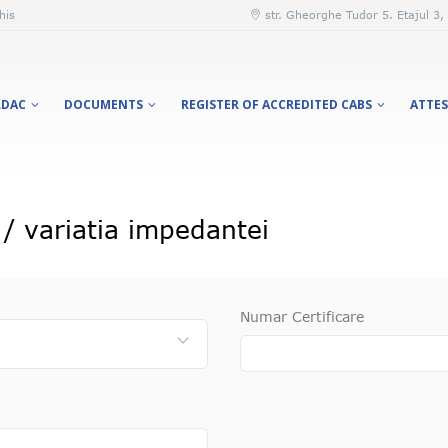
his
str. Gheorghe Tudor 5. Etajul 3,
DAC
DOCUMENTS
REGISTER OF ACCREDITED CABS
ATTES
 variatia impedantei
Numar Certificare