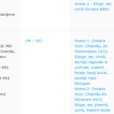
Anexa 2 : Sînge, ser,
urină (locația Bălți)
rdian@me
LM – 003
Anexa 1: (locația
ică: MD-
mun. Chisinău, str.
hisinău,
Testemițanu 19/1)
țanu
Sânge, ser, urină,
secreţii vaginale si
3-992
uretrale, materii
fecale, lavaj bucal,
3-992
exudat nazo-
faringian
Anexa 2: (locația
.md
mun. Chișinău str.
Albișoara 64/2)
Sînge, ser, plasmă,
urină, materii fecale