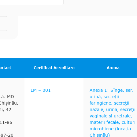
ontact
Certificat Acreditare
Anexa
LM – 001
Anexa 1: Sînge, ser,
ică: MD
urină, secreţii
hişinău,
faringiene, secreţii
hi, 42
nazale, urina, secreţii
vaginale si uretrale,
-11-86
materii fecale, culturi
microbiene (locația
-87-20
Chișinău)