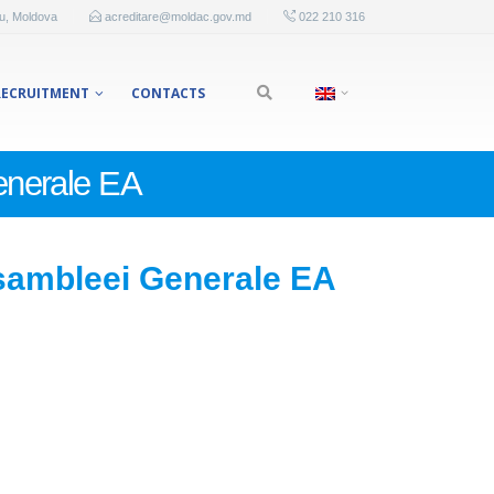
au, Moldova
acreditare@moldac.gov.md
022 210 316
RECRUITMENT
CONTACTS
enerale EA
Asambleei Generale EA