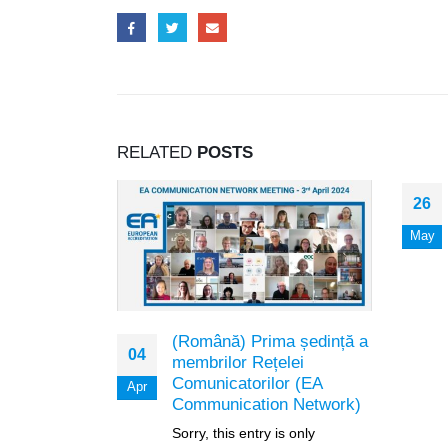
RELATED
POSTS
26
May
niment
(Română) Prima ședință a
04
 Zilei
membrilor Rețelei
ditării
Comunicatorilor (EA
Apr
Communication Network)
s only
Sorry, this entry is only
ână.