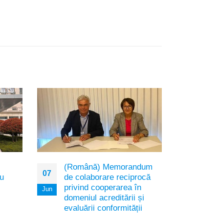
(Română) Memorandum
(Rom
07
04
ru
de colaborare reciprocă
cadr
privind cooperarea în
Ins
Jun
Dec
domeniul acreditării și
Sorry
evaluării conformității
avai