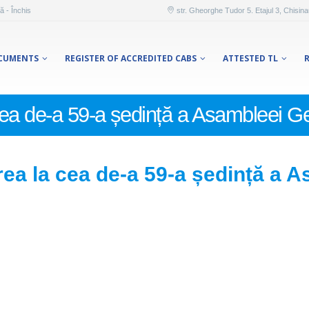
ă - Închis
str. Gheorghe Tudor 5. Etajul 3, Chisin
CUMENTS
REGISTER OF ACCREDITED CABS
ATTESTED TL
cea de-a 59-a ședință a Asambleei G
ea la cea de-a 59-a ședință a 