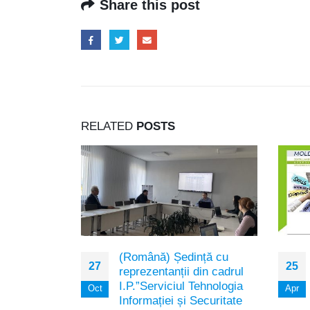
Share this post
RELATED
POSTS
uire in
(Română) Ședință cu
27
25
lui PTB
reprezentanții din cadrul
 Calitate
I.P.”Serviciul Tehnologia
Oct
Apr
ea
Informației și Securitate