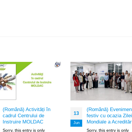
(Română) Evenimen
(Română) Activități în
13
festiv cu ocazia Zilei
cadrul Centrului de
Mondiale a Acreditări
Instruire MOLDAC
Jun
Sorry, this entry is only
Sorry, this entry is only