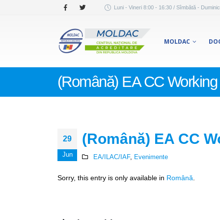
Luni - Vineri 8:00 - 16:30 / Sîmbătă - Duminic
MOLDAC
DO
(Română) EA CC Working
(Română) EA CC Wo
29
Jun
EA/ILAC/IAF
,
Evenimente
Sorry, this entry is only available in
Română
.