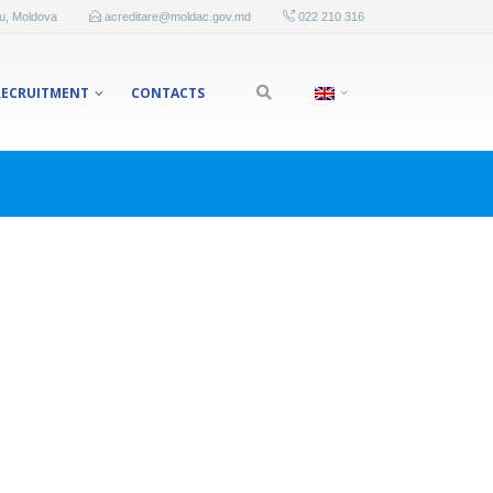
au, Moldova
acreditare@moldac.gov.md
022 210 316
RECRUITMENT
CONTACTS