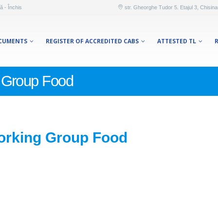
ă - Închis
str. Gheorghe Tudor 5. Etajul 3, Chisin
CUMENTS
REGISTER OF ACCREDITED CABS
ATTESTED TL
 Group Food
rking Group Food