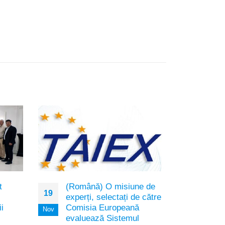
t
(Română) O misiune de
(Ro
19
08
experți, selectați de către
acti
i
Comisia Europeană
trim
Nov
Aug
evaluează Sistemul
Sorry